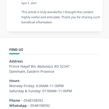
April 5, 2025
This article is truly wonderful. I thought the content
highly useful and articulate. Thank you for sharing such
beneficial information.
FIND US
Address
Prince Nayef Bin Abdulaziz RD 32247
Dammam, Eastern Province
Hours
Monday–Friday: 6:00AM–11:30PM
Saturday & Sunday: 07:00AM–11:00PM
Phone
– 0548108592
WhatsApp
– 0548108592